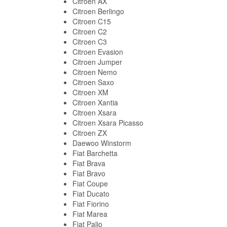
Citroen AX
Citroen Berlingo
Citroen C15
Citroen C2
Citroen C3
Citroen Evasion
Citroen Jumper
Citroen Nemo
Citroen Saxo
Citroen XM
Citroen Xantia
Citroen Xsara
Citroen Xsara Picasso
Citroen ZX
Daewoo Winstorm
Fiat Barchetta
Fiat Brava
Fiat Bravo
Fiat Coupe
Fiat Ducato
Fiat Fiorino
Fiat Marea
Fiat Palio