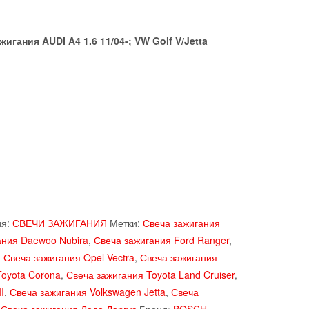
гания AUDI A4 1.6 11/04-; VW Golf V/Jetta
ия:
СВЕЧИ ЗАЖИГАНИЯ
Метки:
Свеча зажигания
ания Daewoo Nubira
,
Свеча зажигания Ford Ranger
,
,
Свеча зажигания Opel Vectra
,
Свеча зажигания
Toyota Corona
,
Свеча зажигания Toyota Land Cruiser
,
I
,
Свеча зажигания Volkswagen Jetta
,
Свеча
,
Свеча зажигания Лада Ларгус
Бренд:
BOSCH