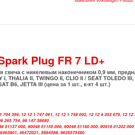
(0.9)
Bosch
0242235668
Spark Plug
FR 7 LD+
ая свеча с никелевым наконечником
0,9 мм
, пред
THALIA II, TWINGO II, CLIO II / SEAT TOLEDO III,
T B6, JETTA III (цена за 1 шт., к-кт 4 шт.)
 704 399, 12 12 1 747 061, 12 12 1 748 002, 12 12 4 353 679, 12 12 
96 265 754, 96 147 38680
48 51137 000, 90048 51155 000, 90048 51160 000, 90919 01202 000
 46463801, 46472021, 5894588, 9626575480