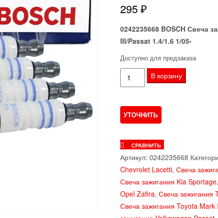
295
₽
0242235668 BOSCH Свеча зажи
III/Passat 1.4/1.6 1/05-
Доступно для предзаказа
Количество
В корзину
товара
Свечи
зажигания
LADA
LARGUS
СРАВНИТЬ
/
Артикул:
0242235668
Категор
RENAULT
Chevrolet Lacetti
,
Свеча зажиг
LOGAN
Свеча зажигания Kia Sportage
I
Opel Zafira
,
Свеча зажигания 
Никель
Свеча зажигания Toyota Mark I
FR7LDС+
зажигания Volkswagen Passat