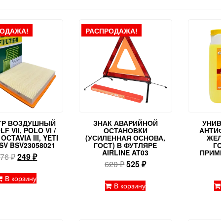
РОДАЖА!
РАСПРОДАЖА!
ТР ВОЗДУШНЫЙ
ЗНАК АВАРИЙНОЙ
УНИ
F VII, POLO VI /
ОСТАНОВКИ
АНТИ
OCTAVIA III, YETI
(УСИЛЕННАЯ ОСНОВА,
ЖЕЛ
BSV BSV23058021
ГОСТ) В ФУТЛЯРЕ
Г
AIRLINE AT03
ПРИМ
Первоначальная
Текущая
276
₽
249
₽
Первоначальная
Текущая
620
₽
525
₽
цена
цена:
цена
цена:
составляла
249 ₽.
В корзину
составляла
525 ₽.
В корзину
276 ₽.
620 ₽.