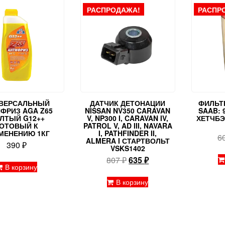
РАСПРОДАЖА!
РАСПР
ВЕРСАЛЬНЫЙ
ДАТЧИК ДЕТОНАЦИИ
ФИЛЬТ
ФРИЗ AGA Z65
NISSAN NV350 CARAVAN
SAAB: 9
ЛТЫЙ G12++
V, NP300 I, CARAVAN IV,
ХЕТЧБЭ
ОТОВЫЙ К
PATROL V, AD III, NAVARA
МЕНЕНИЮ 1КГ
I, PATHFINDER II,
6
ALMERA I СТАРТВОЛЬТ
390
₽
VSKS1402
Первоначальная
Текущая
807
₽
635
₽
В корзину
цена
цена:
составляла
635 ₽.
В корзину
807 ₽.