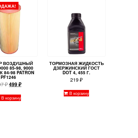
ОДАЖА!
Р ВОЗДУШНЫЙ
ТОРМОЗНАЯ ЖИДКОСТЬ
000 85-98, 9000
ДЗЕРЖИНСКИЙ ГОСТ
К 84-98 PATRON
DOT 4, 455 Г.
PF1246
219
₽
Первоначальная
Текущая
07
₽
499
₽
цена
цена:
В корзину
составляла
499 ₽.
В корзину
607 ₽.