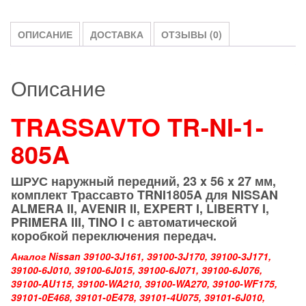
I,
PRIMERA
ОПИСАНИЕ
ДОСТАВКА
ОТЗЫВЫ (0)
III,
TINO
I
Описание
(АКПП)
TRASSAVTO
TRASSAVTO
TR-NI-1-
TRNI1805A
805A
ШРУС наружный
передний
, 23 x 56 x 27 мм,
комплект Трассавто TRNI1805A для NISSAN
ALMERA II, AVENIR II, EXPERT I, LIBERTY I,
PRIMERA III, TINO I с автоматической
коробкой переключения передач.
Аналог Nissan 39100-3J161, 39100-3J170, 39100-3J171,
39100-6J010, 39100-6J015, 39100-6J071, 39100-6J076,
39100-AU115, 39100-WA210, 39100-WA270, 39100-WF175,
39101-0E468, 39101-0E478, 39101-4U075, 39101-6J010,