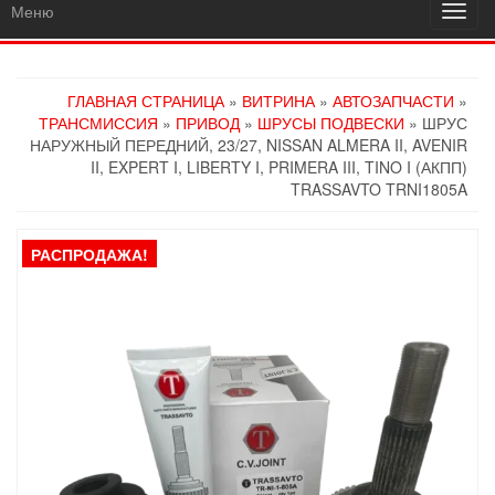
Меню
Пере
навиг
ГЛАВНАЯ СТРАНИЦА
»
ВИТРИНА
»
АВТОЗАПЧАСТИ
»
ТРАНСМИССИЯ
»
ПРИВОД
»
ШРУСЫ ПОДВЕСКИ
» ШРУС
НАРУЖНЫЙ ПЕРЕДНИЙ, 23/27, NISSAN ALMERA II, AVENIR
II, EXPERT I, LIBERTY I, PRIMERA III, TINO I (АКПП)
TRASSAVTO TRNI1805A
РАСПРОДАЖА!