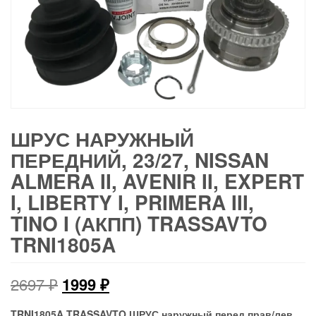
ШРУС НАРУЖНЫЙ
ПЕРЕДНИЙ, 23/27, NISSAN
ALMERA II, AVENIR II, EXPERT
I, LIBERTY I, PRIMERA III,
TINO I (АКПП) TRASSAVTO
TRNI1805A
Первоначальная
Текущая
2697
₽
1999
₽
цена
цена:
TRNI1805A TRASSAVTO ШРУС наружный перед прав/лев