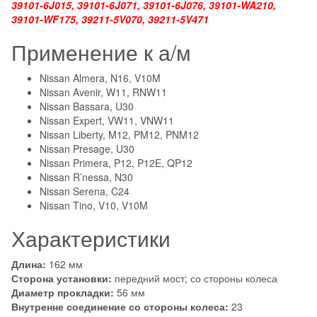
39101-6J015, 39101-6J071, 39101-6J076, 39101-WA210,
39101-WF175, 39211-5V070, 39211-5V471
Применение к а/м
Nissan Almera, N16, V10M
Nissan Avenir, W11, RNW11
Nissan Bassara, U30
Nissan Expert, VW11, VNW11
Nissan Liberty, M12, PM12, PNM12
Nissan Presage, U30
Nissan Primera, P12, P12E, QP12
Nissan R’nessa, N30
Nissan Serena, C24
Nissan Tino, V10, V10M
Характеристики
Длина:
162
мм
Сторона установки:
передний мост; со стороны колеса
Диаметр прокладки:
5
6 мм
Внутренне соединение со стороны колеса:
2
3