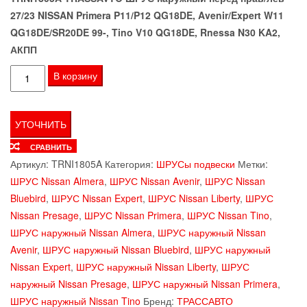
27/23 NISSAN Primera P11/P12 QG18DE, Avenir/Expert W11
составляла
1999 ₽.
QG18DE/SR20DE 99-, Tino V10 QG18DE, Rnessa N30 KA2,
2697 ₽.
АКПП
Количество
В корзину
товара
ШРУС
наружный
передний,
СРАВНИТЬ
23/27,
Артикул:
TRNI1805A
Категория:
ШРУСы подвески
Метки:
NISSAN
ШРУС Nissan Almera
,
ШРУС Nissan Avenir
,
ШРУС Nissan
ALMERA
Bluebird
,
ШРУС Nissan Expert
,
ШРУС Nissan Liberty
,
ШРУС
II,
Nissan Presage
,
ШРУС Nissan Primera
,
ШРУС Nissan Tino
,
AVENIR
ШРУС наружный Nissan Almera
,
ШРУС наружный Nissan
II,
Avenir
,
ШРУС наружный Nissan Bluebird
,
ШРУС наружный
EXPERT
Nissan Expert
,
ШРУС наружный Nissan Liberty
,
ШРУС
I,
наружный Nissan Presage
,
ШРУС наружный Nissan Primera
,
LIBERTY
ШРУС наружный Nissan Tino
Бренд:
ТРАССАВТО