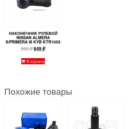
НАКОНЕЧНИК РУЛЕВОЙ
NISSAN ALMERA
II/PRIMERA III KYB KTR1055
Первоначальная
Текущая
892
₽
649
₽
цена
цена:
составляла
649 ₽.
В корзину
892 ₽.
Похожие товары