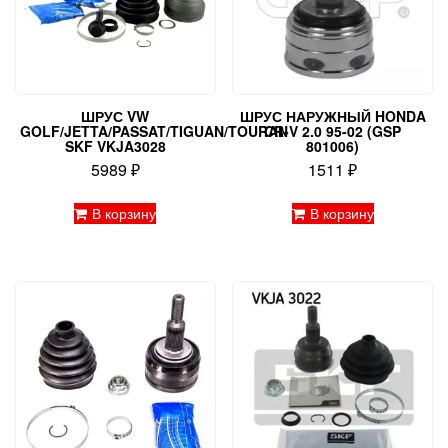
ШРУС VW
ШРУС НАРУЖНЫЙ HONDA
GOLF/JETTA/PASSAT/TIGUAN/TOURAN
CR-V 2.0 95-02 (GSP
SKF VKJA3028
801006)
5989
₽
1511
₽
В корзину
В корзину