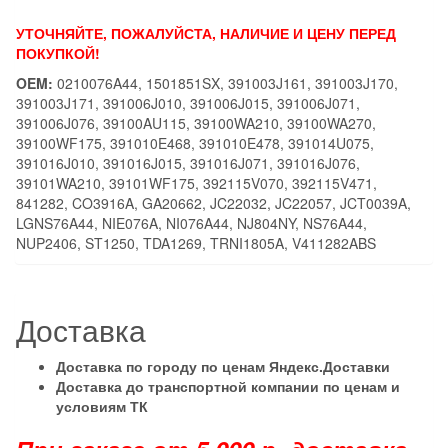
УТОЧНЯЙТЕ, ПОЖАЛУЙСТА, НАЛИЧИЕ И ЦЕНУ ПЕРЕД
ПОКУПКОЙ!
OEM:
0210076A44, 1501851SX, 391003J161, 391003J170,
391003J171, 391006J010, 391006J015, 391006J071,
391006J076, 39100AU115, 39100WA210, 39100WA270,
39100WF175, 391010E468, 391010E478, 391014U075,
391016J010, 391016J015, 391016J071, 391016J076,
39101WA210, 39101WF175, 392115V070, 392115V471,
841282, CO3916A, GA20662, JC22032, JC22057, JCT0039A,
LGNS76A44, NIE076A, NI076A44, NJ804NY, NS76A44,
NUP2406, ST1250, TDA1269, TRNI1805A, V411282ABS
Доставка
Доставка по городу по ценам Яндекс.Доставки
Доставка до транспортной компании по ценам и
условиям ТК