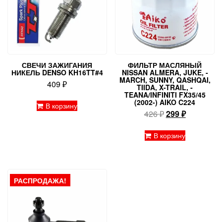
СВЕЧИ ЗАЖИГАНИЯ
ФИЛЬТР МАСЛЯНЫЙ
НИКЕЛЬ DENSO KH16TT#4
NISSAN ALMERA, ­JUKE, ­
MARCH, ­SUNNY, ­QASHQAI,
409
₽
­TIIDA, ­X-TRAIL, ­
TEANA/INFINITI FX35/45
(2002-) AIKO C224
В корзину
Первоначальн
Текущая
426
₽
299
₽
цена
цена:
составляла
299 ₽.
В корзину
426 ₽.
РАСПРОДАЖА!