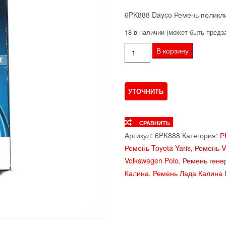
6PK888 Dayco Ремень поликл
18 в наличии (может быть предз
Количество
В корзину
товара
Ремень
поликлиновый
Dayco
6PK888
СРАВНИТЬ
Артикул:
6PK888
Категория:
Р
Ремень Toyota Yaris
,
Ремень V
Volkswagen Polo
,
Ремень генер
Калина
,
Ремень Лада Калина