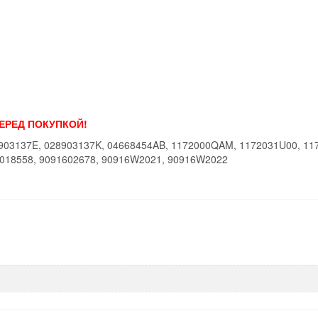
ПЕРЕД ПОКУПКОЙ!
903137E, 028903137K, 04668454AB, 1172000QAM, 1172031U00, 11
71018558, 9091602678, 90916W2021, 90916W2022