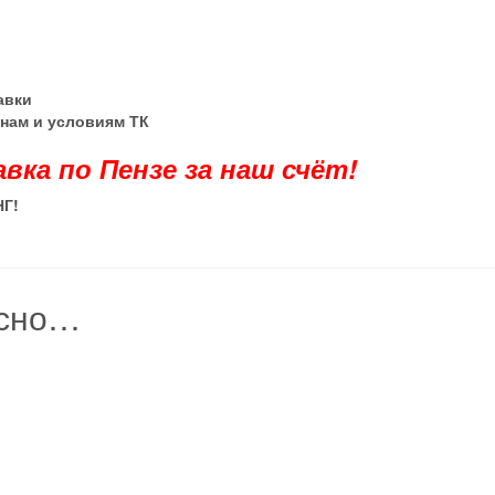
тавки
енам и условиям ТК
авка по Пензе за наш счёт!
НГ
!
есно…