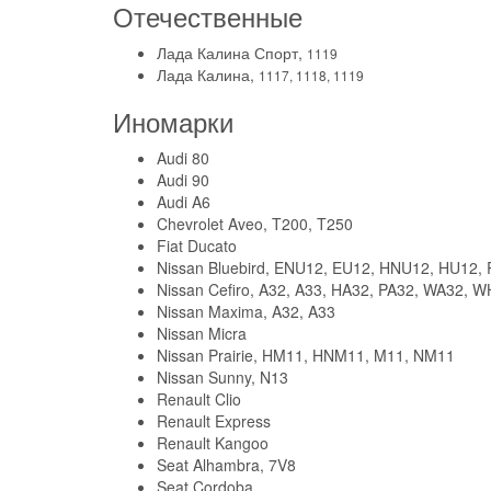
Отечественные
Лада Калина Спорт,
1119
Лада Калина,
1117, 1118, 1119
Иномарки
Audi 80
Audi 90
Audi A6
Chevrolet Aveo, T200, T250
Fiat Ducato
Nissan Bluebird, ENU12, EU12, HNU12, HU12,
Nissan Cefiro, A32, A33, HA32, PA32, WA32, 
Nissan Maxima, A32, A33
Nissan Micra
Nissan Prairie, HM11, HNM11, M11, NM11
Nissan Sunny, N13
Renault Clio
Renault Express
Renault Kangoo
Seat Alhambra, 7V8
Seat Cordoba