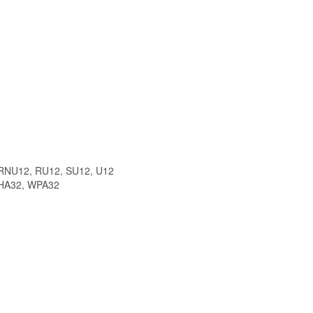
 RNU12, RU12, SU12, U12
WHA32, WPA32