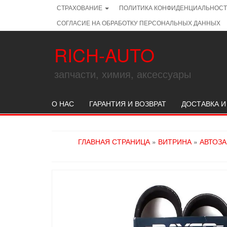
Skip
СТРАХОВАНИЕ
ПОЛИТИКА КОНФИДЕНЦИАЛЬНОС
to
СОГЛАСИЕ НА ОБРАБОТКУ ПЕРСОНАЛЬНЫХ ДАННЫХ
the
content
RICH-AUTO
запчасти, химия, аксессуары
О НАС
ГАРАНТИЯ И ВОЗВРАТ
ДОСТАВКА И
ГЛАВНАЯ СТРАНИЦА
»
ВИТРИНА
»
АВТОЗ