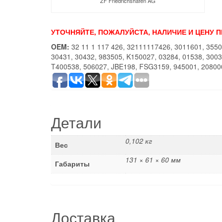
ZF Friedrichshafen AG
УТОЧНЯЙТЕ, ПОЖАЛУЙСТА, НАЛИЧИЕ И ЦЕНУ 
OEM:
32 11 1 117 426, 32111117426, 3011601, 3550
30431, 30432, 983505, K150027, 03284, 01538, 300
T400538, 506027, JBE198, FSG3159, 945001, 20800
Детали
0,102 кг
Вес
131 × 61 × 60 мм
Габариты
Доставка