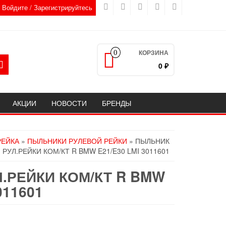
Войдите / Зарегистрируйтесь
КОРЗИНА
0
0 ₽
АКЦИИ
НОВОСТИ
БРЕНДЫ
РЕЙКА
»
ПЫЛЬНИКИ РУЛЕВОЙ РЕЙКИ
» ПЫЛЬНИК
РУЛ.РЕЙКИ КОМ/КТ R BMW E21/E30 LMI 3011601
.РЕЙКИ КОМ/КТ R BMW
011601
ьная
ая