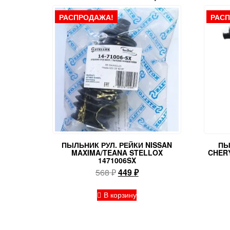
РАСПРОДАЖА!
РАС
ПЫЛЬНИК РУЛ. РЕЙКИ NISSAN
ПЫ
MAXIMA/TEANA STELLOX
CHERY
1471006SX
Первоначальная
Текущая
568
₽
449
₽
цена
цена:
составляла
449 ₽.
В корзину
568 ₽.