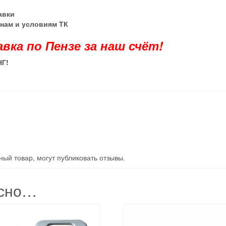
тавки
енам и условиям ТК
авка по Пензе за наш счёт!
НГ
!
ый товар, могут публиковать отзывы.
есно…