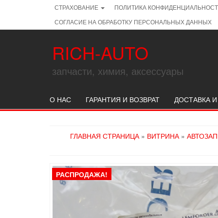
Skip
СТРАХОВАНИЕ
ПОЛИТИКА КОНФИДЕНЦИАЛЬНОС
to
СОГЛАСИЕ НА ОБРАБОТКУ ПЕРСОНАЛЬНЫХ ДАННЫХ
the
content
RICH-AUTO
запчасти, химия, аксессуары
О НАС
ГАРАНТИЯ И ВОЗВРАТ
ДОСТАВКА И
ГЛАВНАЯ СТРАНИЦА
»
ВИТРИНА
»
АВТОЗА
РАСПРОДАЖА!