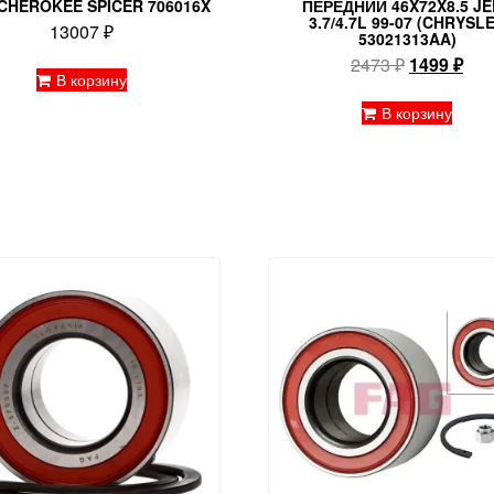
CHEROKEE SPICER 706016X
ПЕРЕДНИЙ 46X72X8.5 JE
3.7/4.7L 99-07 (CHRYSL
13007
₽
53021313AA)
Первонач
Тек
2473
₽
1499
₽
В корзину
цена
цен
составлял
149
В корзину
2473 ₽.