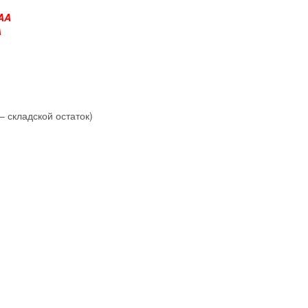
4AA
A
– складской остаток)