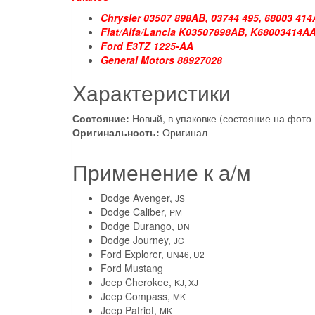
Chrysler 03507 898AB, 03744 495, 68003 41
Fiat/Alfa/Lancia K03507898AB, K68003414A
Ford E3TZ 1225-AA
General Motors 88927028
Характеристики
Состояние:
Новый, в упаковке (состояние на фото 
Оригинальность:
Оригинал
Применение к а/м
Dodge Avenger,
JS
Dodge Caliber,
PM
Dodge Durango,
DN
Dodge Journey,
JC
Ford Explorer,
UN46, U2
Ford Mustang
Jeep Cherokee,
KJ, XJ
Jeep Compass,
MK
Jeep Patriot,
MK