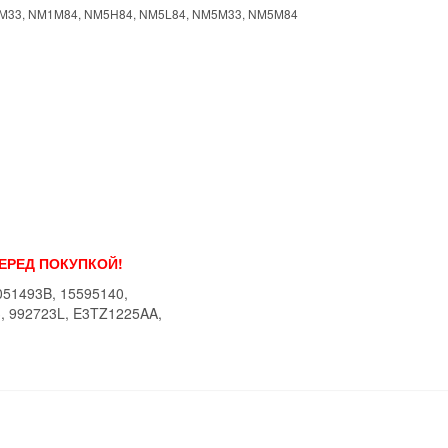
M33, NM1M84, NM5H84, NM5L84, NM5M33, NM5M84
ПЕРЕД ПОКУПКОЙ!
051493B, 15595140,
3, 992723L, E3TZ1225AA,