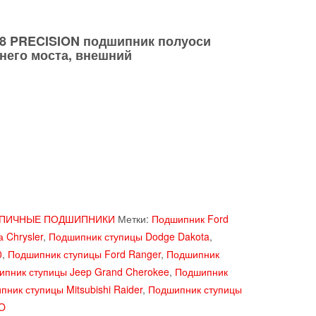
ьная
ая
8 PRECISION подшипник полуоси
него моста, внешний
₽.
ПИЧНЫЕ ПОДШИПНИКИ
Метки:
Подшипник Ford
 Chrysler
,
Подшипник ступицы Dodge Dakota
,
0
,
Подшипник ступицы Ford Ranger
,
Подшипник
пник ступицы Jeep Grand Cherokee
,
Подшипник
ник ступицы Mitsubishi Raider
,
Подшипник ступицы
O