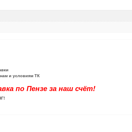
тавки
енам и условиям ТК
авка по Пензе за наш счёт!
НГ
!