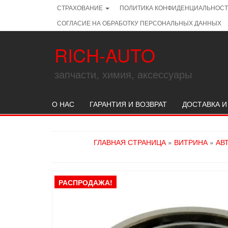
Skip
СТРАХОВАНИЕ
ПОЛИТИКА КОНФИДЕНЦИАЛЬНОС
to
СОГЛАСИЕ НА ОБРАБОТКУ ПЕРСОНАЛЬНЫХ ДАННЫХ
the
content
RICH-AUTO
запчасти, химия, аксессуары
О НАС
ГАРАНТИЯ И ВОЗВРАТ
ДОСТАВКА И
ГЛАВНАЯ СТРАНИЦА
»
ВИТРИНА
»
АВ
РАСПРОДАЖА!