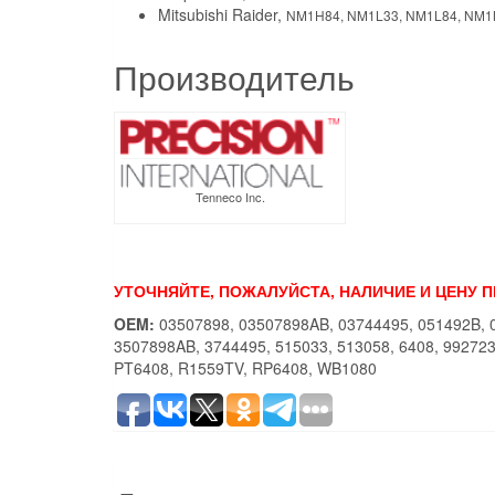
Mitsubishi Raider,
NM1H84, NM1L33, NM1L84, NM1
Производитель
Tenneco Inc.
УТОЧНЯЙТЕ, ПОЖАЛУЙСТА, НАЛИЧИЕ И ЦЕНУ 
OEM:
03507898, 03507898AB, 03744495, 051492B, 
3507898AB, 3744495, 515033, 513058, 6408, 99272
PT6408, R1559TV, RP6408, WB1080