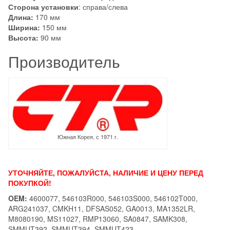
Сторона установки
: справа/слева
Длина:
170 мм
Ширина:
150 мм
Высота:
90 мм
Производитель
Южная Корея, с 1971 г.
УТОЧНЯЙТЕ, ПОЖАЛУЙСТА, НАЛИЧИЕ И ЦЕНУ ПЕРЕД
ПОКУПКОЙ!
OEM:
4600077, 546103R000, 546103S000, 546102T000,
ARG241037, CMKH11, DFSAS052, GA0013, MA1352LR,
M8080190, MS11027, RMP13060, SA0847, SAMK308,
SMMUT392, SMMUT394, SMMUT423