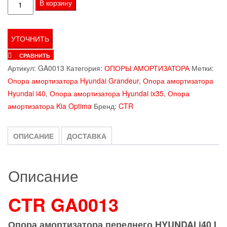
Количество
В корзину
товара
Опора
амортизатора
переднего
СРАВНИТЬ
HYUNDAI
Артикул:
GA0013
Категория:
ОПОРЫ АМОРТИЗАТОРА
Метки:
i40
Опора амортизатора Hyundai Grandeur
,
Опора амортизатора
I
Hyundai i40
,
Опора амортизатора Hyundai ix35
,
Опора
/
амортизатора Kia Optima
Бренд:
CTR
KIA
OPTIMA
ОПИСАНИЕ
ДОСТАВКА
CTR
GA0013
Описание
CTR
GA0013
Опора амортизатора переднего HYUNDAI i40 I