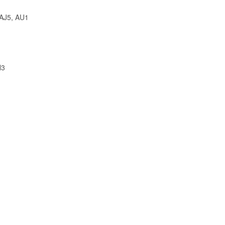
 AJ5, AU1
N3