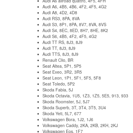
Audi A6 allroad quattro, 4F5, 4FH
Audi A6, 4B5, 4B6, 4F2, 4F5, 4G2
Audi A8, 4D2, 4D8
Audi RS3, 8PA, 8VA
Audi S3, 8P1, 8PA, 8V7, 8VA, 8VS
Audi S4, 8EC, 8ED, 8H7, 8HE, 8K2
Audi S6, 4B5, 4F2, 4F5, 4G2
Audi TT RS, 8J3, 8J9
Audi TT, 8J3, 8J9
Audi TTS, 8J3, 8J9
Renault Clio, BR
Seat Altea, 5P1, 5P5
Seat Exeo, 3R2, 3R5
Seat Leon, 1P1, 5F1, 5F5, 5F8
Seat Toledo, 5P2
Skoda Fabia, 5J
Skoda Octavia, 1U5, 1Z3, 1Z5, 5E5, 913, 933
Skoda Roomster, 5J, 5J7
Skoda Superb, 3T, 3T4, 3T5, 3U4
Skoda Yeti, 5L7, 677
Volkswagen Bora, 1J2, 1J6
Volkswagen Caddy, 2KA, 2KB, 2KH, 2KJ
Volkswagen Eos, 1F7