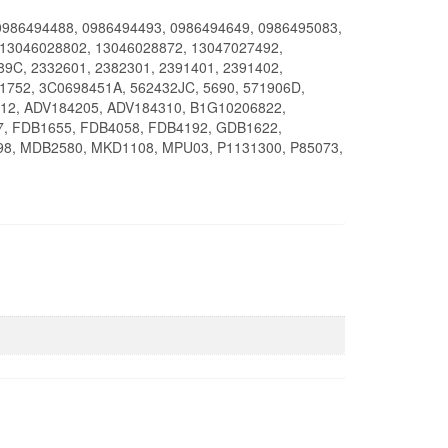
0986494488, 0986494493, 0986494649, 0986495083,
 13046028802, 13046028872, 13047027492,
89C, 2332601, 2382301, 2391401, 2391402,
1752, 3C0698451A, 562432JC, 5690, 571906D,
712, ADV184205, ADV184310, B1G10206822,
7, FDB1655, FDB4058, FDB4192, GDB1622,
8, MDB2580, MKD1108, MPU03, P1131300, P85073,