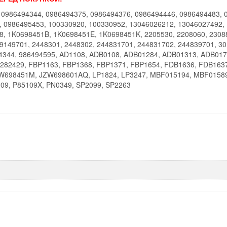
 0986494344, 0986494375, 0986494376, 0986494446, 0986494483, 
, 0986495453, 100330920, 100330952, 13046026212, 13046027492,
8, 1K0698451B, 1K0698451E,
1K0698451K, 2205530, 2208060, 2308
9149701, 2448301, 2448302, 244831701, 244831702, 244839701, 30
494344, 986494595, AD1108, ADB0108, ADB01284, ADB01313, ADB01
E282429, FBP1163, FBP1368, FBP1371, FBP1654, FDB1636, FDB163
698451M, JZW698601AQ, LP1824, LP3247, MBF015194, MBF01589
109, P85109X, PN0349, SP2099, SP2263