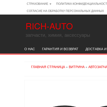
Skip
СТРАХОВАНИЕ
ПОЛИТИКА КОНФИДЕНЦИАЛЬНОС
to
СОГЛАСИЕ НА ОБРАБОТКУ ПЕРСОНАЛЬНЫХ ДАННЫХ
the
content
RICH-AUTO
запчасти, химия, аксессуары
О НАС
ГАРАНТИЯ И ВОЗВРАТ
ДОСТАВКА И
ГЛАВНАЯ СТРАНИЦА
»
ВИТРИНА
»
АВТОЗАПЧ