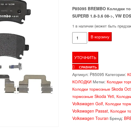
P85095 BREMBO Колодки торм
SUPERB 1.8-3.6 08->, VW EO
1 в наличии (может быть предза
Количество
В корзину
товара
Колодки
зад.
AUDI
СРАВНИТЬ
A3
Артикул:
P85095
Категории:
К
3.2
КОЛОДКИ
Метки:
Колодки тор
V6
Колодки тормозные Skoda Oct
quattro
тормозные Skoda Yeti
,
Колодк
03=>
Volkswagen Golf
,
Колодки торм
BREMBO
Volkswagen Passat
,
Колодки т
P85095
Volkswagen Touran
Бренд:
BR