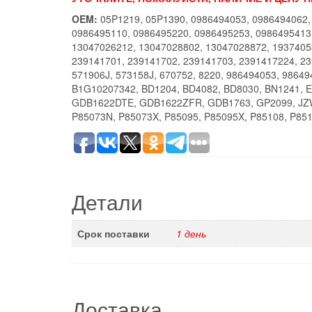
OEM:
05P1219, 05P1390, 0986494053, 0986494062,
0986495110, 0986495220, 0986495253, 0986495413
13047026212, 13047028802, 13047028872, 1937405
239141701, 239141702, 239141703, 2391417224, 23
571906J, 573158J, 670752, 8220, 986494053, 986
B1G10207342, BD1204, BD4082, BD8030, BN1241, 
GDB1622DTE, GDB1622ZFR, GDB1763, GP2099, JZW
P85073N, P85073X, P85095, P85095X, P85108, P85
Детали
Срок поставки
1 день
Доставка