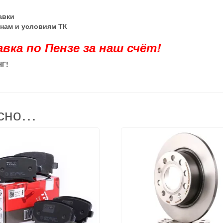
тавки
енам и условиям ТК
авка по Пензе за наш счёт!
НГ
!
есно…