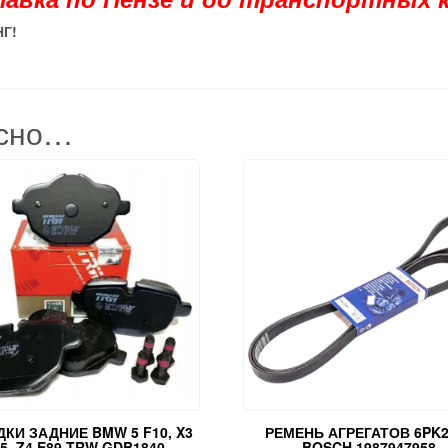
НГ
!
есно…
КИ ЗАДНИЕ BMW 5 F10, X3
РЕМЕНЬ АГРЕГАТОВ 6PK2
5, Z4 E89 TRW GDB1840
BOSCH 1987947958