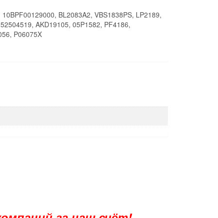
, 10BPF00129000, BL2083A2, VBS1838PS, LP2189,
252504519, AKD19105, 05P1582, PF4186,
056, P06075X
компаний за наш счёт!