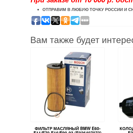
ОТПРАВИМ В ЛЮБУЮ ТОЧКУ РОССИИ И С
Вам также будет интер
ФИЛЬТР МАСЛЯНЫЙ BMW E60-
КОЛОД
F11/E70-F16/E90-93 (F026407072)
F2