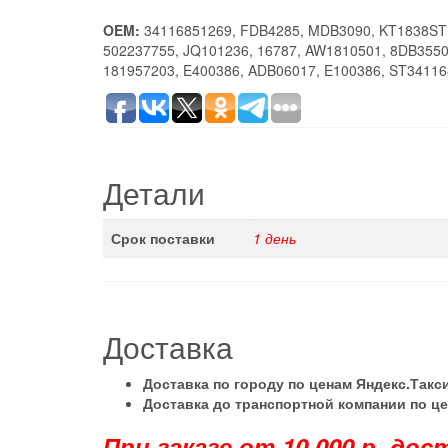
OEM:
34116851269, FDB4285, MDB3090, KT1838STD
502237755, JQ101236, 16787, AW1810501, 8DB3550
181957203, E400386, ADB06017, E100386, ST34116
Детали
Срок поставки
1 день
Доставка
Доставка по городу по ценам Яндекс.Такс
Доставка до транспортной компании по ц
При заказе от 10 000 р. до