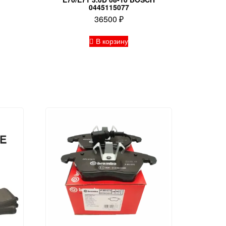
0445115077
36500
₽
В корзину