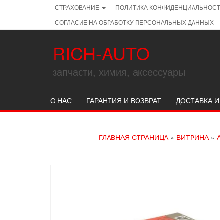
Skip
СТРАХОВАНИЕ
ПОЛИТИКА КОНФИДЕНЦИАЛЬНОС
to
СОГЛАСИЕ НА ОБРАБОТКУ ПЕРСОНАЛЬНЫХ ДАННЫХ
the
content
RICH-AUTO
запчасти, химия, аксессуары
О НАС
ГАРАНТИЯ И ВОЗВРАТ
ДОСТАВКА И
ГЛАВНАЯ СТРАНИЦА
»
ВИТРИНА
»