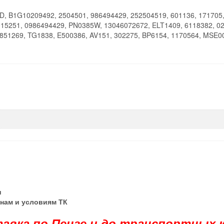
, B1G10209492, 2504501, 986494429, 252504519, 601136, 171705
15251, 0986494429, PN0385W, 13046072672, ELT1409, 6118382, 0
851269, TG1838, E500386, AV151, 302275, BP6154, 1170564, MSE0
и
енам и условиям ТК
ставка по Пензе и до транспортных 