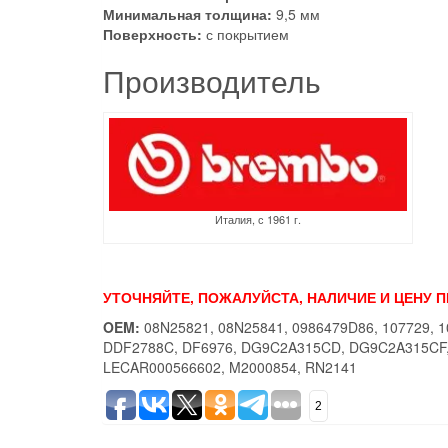
Минимальная толщина:
9,5 мм
Поверхность:
с покрытием
Производитель
Италия, с 1961 г.
УТОЧНЯЙТЕ, ПОЖАЛУЙСТА, НАЛИЧИЕ И ЦЕНУ 
OEM:
08N25821, 08N25841, 0986479D86, 107729, 1
DDF2788C, DF6976, DG9C2A315CD, DG9C2A315CF,
LECAR000566602, M2000854, RN2141
2