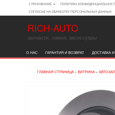
Skip
СТРАХОВАНИЕ
ПОЛИТИКА КОНФИДЕНЦИАЛЬНОС
to
СОГЛАСИЕ НА ОБРАБОТКУ ПЕРСОНАЛЬНЫХ ДАННЫХ
the
content
RICH-AUTO
запчасти, химия, аксессуары
О НАС
ГАРАНТИЯ И ВОЗВРАТ
ДОСТАВКА И
ГЛАВНАЯ СТРАНИЦА
»
ВИТРИНА
»
АВТОЗА