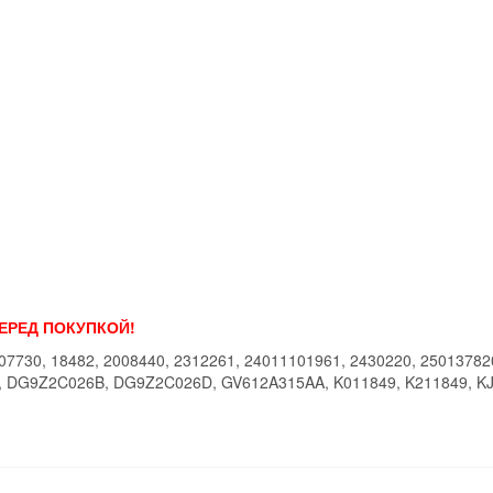
ПЕРЕД ПОКУПКОЙ!
07730, 18482, 2008440, 2312261, 24011101961, 2430220, 25013782
 DG9Z2C026B, DG9Z2C026D, GV612A315AA, K011849, K211849, K