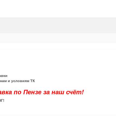
тавки
енам и условиям ТК
авка по Пензе за наш счёт!
НГ
!