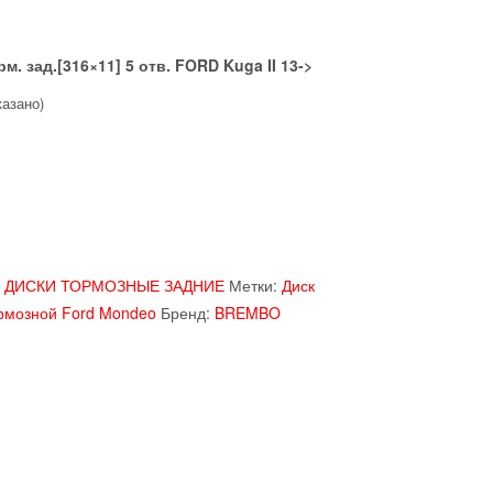
. зад.[316×11] 5 отв. FORD Kuga II 13->
казано)
:
ДИСКИ ТОРМОЗНЫЕ ЗАДНИЕ
Метки:
Диск
ормозной Ford Mondeo
Бренд:
BREMBO