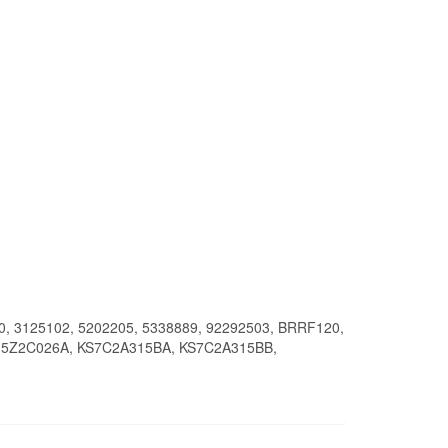
0, 3125102, 5202205, 5338889, 92292503, BRRF120,
J5Z2C026A, KS7C2A315BA, KS7C2A315BB,