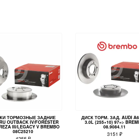
КИ ТОРМОЗНЫЕ ЗАДНИЕ
ДИСК ТОРМ. ЗАД. AUDI A6 
RU OUTBACK IV/FORESTER
3.0L (255×10) 97=> BRE
MPREZA III/LEGACY V BREMBO
08.9084.11
08C25210
3151
₽
4255
₽