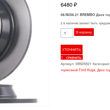
6480
₽
08.N258.21 BREMBO Диск торм
2 в наличии (может быть предза
Количество
В корзину
товара
Диск
торм.зад.FORD
MONDEO
СРАВНИТЬ
V
Артикул:
08N25821
Категория
14=>/KUGA
тормозной Ford Kuga
,
Диск т
II
13=>
316x11
BREMBO
08.N258.21