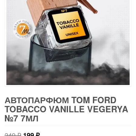
АВТОПАРФЮМ TOM FORD
TOBACCO VANILLE VEGERYA
№7 7МЛ
Первоначальная
Текущая
249
₽
199
₽