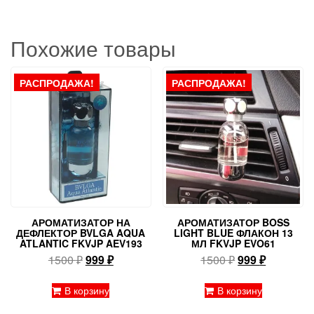
Похожие товары
РАСПРОДАЖА!
РАСПРОДАЖА!
АРОМАТИЗАТОР НА
АРОМАТИЗАТОР BOSS
ДЕФЛЕКТОР BVLGA AQUA
LIGHT BLUE ФЛАКОН 13
ATLANTIC FKVJP AEV193
МЛ FKVJP EVO61
Первоначальная
Текущая
Первоначальн
Текущая
1500
₽
999
₽
1500
₽
999
₽
цена
цена:
цена
цена:
составляла
999 ₽.
составляла
999 ₽.
В корзину
В корзину
1500 ₽.
1500 ₽.