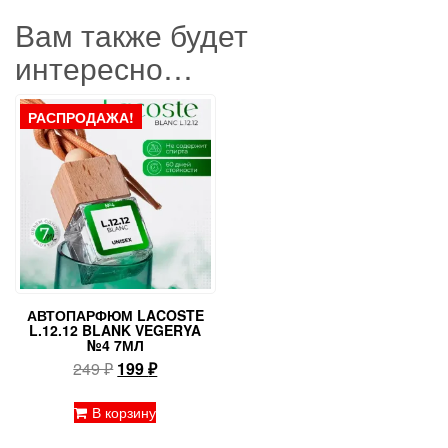
Вам также будет
интересно…
РАСПРОДАЖА!
АВТОПАРФЮМ LACOSTE
L.12.12 BLANK VEGERYA
№4 7МЛ
Первоначальная
Текущая
249
₽
199
₽
цена
цена:
составляла
199 ₽.
В корзину
249 ₽.