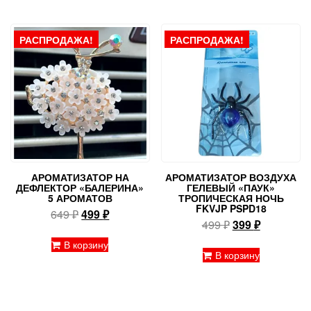
РАСПРОДАЖА!
РАСПРОДАЖА!
АРОМАТИЗАТОР НА
АРОМАТИЗАТОР ВОЗДУХА
ДЕФЛЕКТОР «БАЛЕРИНА»
ГЕЛЕВЫЙ «ПАУК»
5 АРОМАТОВ
ТРОПИЧЕСКАЯ НОЧЬ
FKVJP PSPD18
Первоначальная
Текущая
649
₽
499
₽
Первоначальн
Текущая
499
₽
399
₽
цена
цена:
цена
цена:
составляла
499 ₽.
В корзину
составляла
399 ₽.
В корзину
649 ₽.
499 ₽.