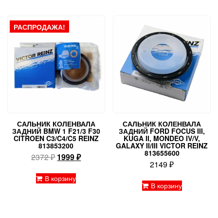
РАСПРОДАЖА!
САЛЬНИК КОЛЕНВАЛА
САЛЬНИК КОЛЕНВАЛА
ЗАДНИЙ BMW 1 F21/3 F30
ЗАДНИЙ FORD FOCUS III,
CITROEN C3/C4/C5 REINZ
KUGA II, MONDEO IV/V,
813853200
GALAXY II/III VICTOR REINZ
813655600
Первоначальная
Текущая
2372
₽
1999
₽
2149
₽
цена
цена:
составляла
1999 ₽.
В корзину
В корзину
2372 ₽.