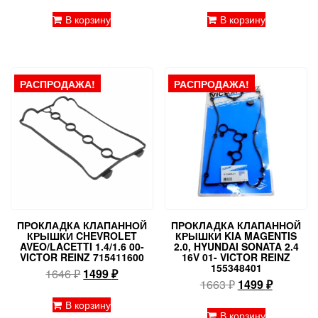
цена
цена:
составляла
499 ₽.
В корзину
В корзину
701 ₽.
РАСПРОДАЖА!
РАСПРОДАЖА!
ПРОКЛАДКА КЛАПАННОЙ
ПРОКЛАДКА КЛАПАННОЙ
КРЫШКИ CHEVROLET
КРЫШКИ KIA MAGENTIS
AVEO/LACETTI 1.4/1.6 00-
2.0, HYUNDAI SONATA 2.4
VICTOR REINZ 715411600
16V 01- VICTOR REINZ
155348401
Первоначальная
Текущая
1646
₽
1499
₽
Первоначальн
Текущая
1663
₽
1499
₽
цена
цена:
цена
цена:
составляла
1499 ₽.
В корзину
составляла
1499 ₽.
В корзину