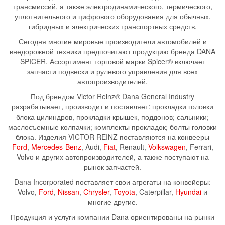
трансмиссий, а также электродинамического, термического,
уплотнительного и цифрового оборудования для обычных,
гибридных и электрических транспортных средств.
Сегодня многие мировые производители автомобилей и
внедорожной техники предпочитают продукцию бренда DANA
SPICER. Ассортимент торговой марки Spicer® включает
запчасти подвески и рулевого управления для всех
автопроизводителей.
Под брендом Victor Reinz® Dana General Industry
разрабатывает, производит и поставляет: прокладки головки
блока цилиндров, прокладки крышек, поддонов; сальники;
маслосъемные колпачки; комплекты прокладок; болты головки
блока. Изделия VICTOR REINZ поставляются на конвееры
Ford
,
Mercedes-Benz
, Audi,
Fiat
, Renault,
Volkswagen
, Ferrari,
Volvo и других автопроизводителей, а также поступают на
рынок запчастей.
Dana Incorporated поставляет свои агрегаты на конвейеры:
Volvo,
Ford
,
Nissan
,
Chrysler
,
Toyota
, Caterpillar,
Hyundai
и
многие другие.
Продукция и услуги компании Dana ориентированы на рынки