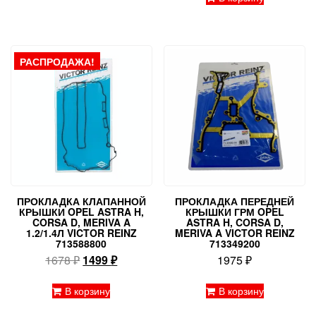
1646 ₽.
1663 ₽.
РАСПРОДАЖА!
ПРОКЛАДКА КЛАПАННОЙ
ПРОКЛАДКА ПЕРЕДНЕЙ
КРЫШКИ OPEL ASTRA H,
КРЫШКИ ГРМ OPEL
CORSA D, MERIVA A
ASTRA H, CORSA D,
1.2/1.4Л VICTOR REINZ
MERIVA A VICTOR REINZ
713588800
713349200
Первоначальная
Текущая
1678
₽
1499
₽
1975
₽
цена
цена:
составляла
1499 ₽.
В корзину
В корзину
1678 ₽.