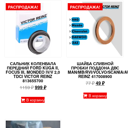
РАСПРОДАЖА!
РАСПРОДАЖА!
САЛЬНИК КОЛЕНВАЛА
ШАЙБА СЛИВНОЙ
ПЕРЕДНИЙ FORD KUGA II,
ПРОБКИ ПОДДОНА ДВС
FOCUS III, MONDEO IV/V 2,0
MAN/MB/RVI/VOLVO/SCANIA/A
TDCI VICTOR REINZ
REINZ 417008900
813655700
Первоначальн
Текущая
77
₽
49
₽
Первоначальная
Текущая
1159
₽
999
₽
цена
цена:
цена
цена:
составляла
49 ₽.
В корзину
составляла
999 ₽.
В корзину
77 ₽.
1159 ₽.