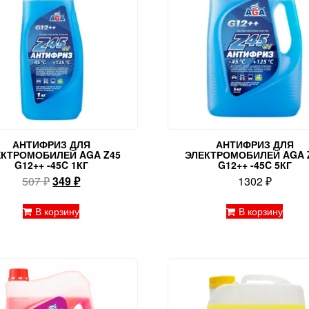
АНТИФРИЗ ДЛЯ
АНТИФРИЗ ДЛЯ
ЕКТРОМОБИЛЕЙ AGA Z45
ЭЛЕКТРОМОБИЛЕЙ AGA 
G12++ -45C 1КГ
G12++ -45C 5КГ
Первоначальная
Текущая
507
₽
349
₽
1302
₽
цена
цена:
составляла
349 ₽.
В корзину
В корзину
507 ₽.