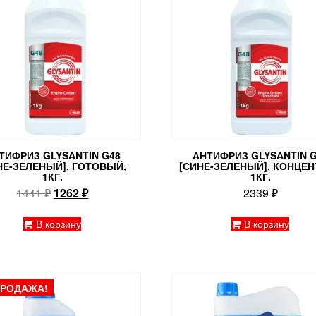
ТИФРИЗ GLYSANTIN G48
АНТИФРИЗ GLYSANTIN G
НЕ-ЗЕЛЕНЫЙ], ГОТОВЫЙ,
[СИНЕ-ЗЕЛЕНЫЙ], КОНЦЕН
1КГ.
1КГ.
Первоначальная
Текущая
1441
₽
1262
₽
2339
₽
цена
цена:
составляла
1262 ₽.
В корзину
В корзину
1441 ₽.
ПРОДАЖА!