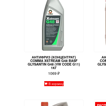
АНТИФРИЗ (КОНЦЕНТРАТ)
АН
COMMA XSTREAM G48 BASF
CO
GLYSANTIN G48 (VW CODE G11)
GLYS
1КГ
1069
₽
В корзину
РАС