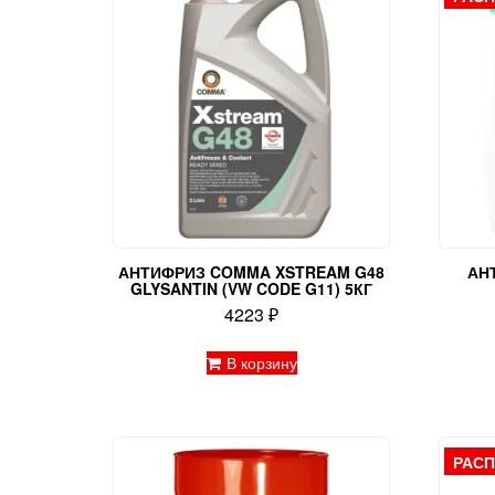
АНТИФРИЗ COMMA XSTREAM G48
АН
GLYSANTIN (VW CODE G11) 5КГ
4223
₽
В корзину
РАС