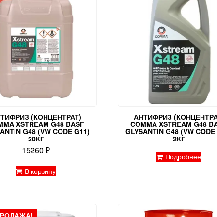
ТИФРИЗ (КОНЦЕНТРАТ)
АНТИФРИЗ (КОНЦЕНТРА
MMA XSTREAM G48 BASF
COMMA XSTREAM G48 B
ANTIN G48 (VW CODE G11)
GLYSANTIN G48 (VW CODE 
20КГ
2КГ
15260
₽
Подробнее
В корзину
ПРОДАЖА!