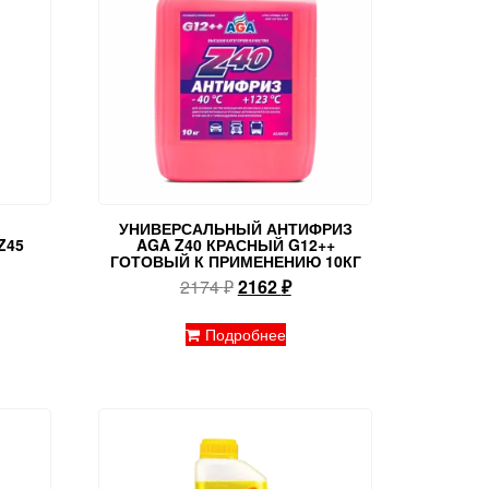
УНИВЕРСАЛЬНЫЙ АНТИФРИЗ
Z45
AGA Z40 КРАСНЫЙ G12++
ГОТОВЫЙ К ПРИМЕНЕНИЮ 10КГ
Первоначальная
Текущая
2174
₽
2162
₽
цена
цена:
составляла
2162 ₽.
Подробнее
2174 ₽.