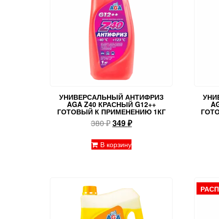
УНИВЕРСАЛЬНЫЙ АНТИФРИЗ
УНИ
AGA Z40 КРАСНЫЙ G12++
A
ГОТОВЫЙ К ПРИМЕНЕНИЮ 1КГ
ГОТ
Первоначальная
Текущая
380
₽
349
₽
цена
цена:
составляла
349 ₽.
В корзину
380 ₽.
РАС