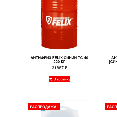
АНТИФРИЗ FELIX СИНИЙ ТС-40
АН
220 КГ
[СИ
31887
₽
В корзину
РАСПРОДАЖА!
РАС