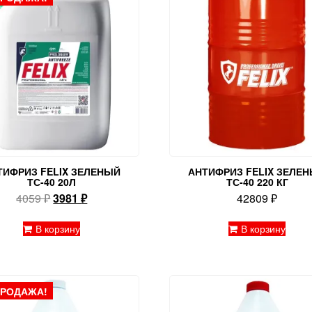
ТИФРИЗ FELIX ЗЕЛЕНЫЙ
АНТИФРИЗ FELIX ЗЕЛЕ
ТС-40 20Л
ТС-40 220 КГ
Первоначальная
Текущая
4059
₽
3981
₽
42809
₽
цена
цена:
составляла
3981 ₽.
В корзину
В корзину
4059 ₽.
ПРОДАЖА!