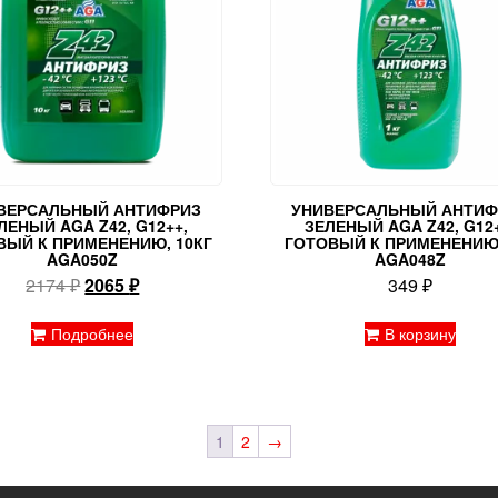
ВЕРСАЛЬНЫЙ АНТИФРИЗ
УНИВЕРСАЛЬНЫЙ АНТИФ
ЛЕНЫЙ AGA Z42, G12++,
ЗЕЛЕНЫЙ AGA Z42, G12+
ВЫЙ К ПРИМЕНЕНИЮ, 10КГ
ГОТОВЫЙ К ПРИМЕНЕНИЮ,
AGA050Z
AGA048Z
Первоначальная
Текущая
2174
₽
2065
₽
349
₽
цена
цена:
составляла
2065 ₽.
Подробнее
В корзину
2174 ₽.
1
2
→