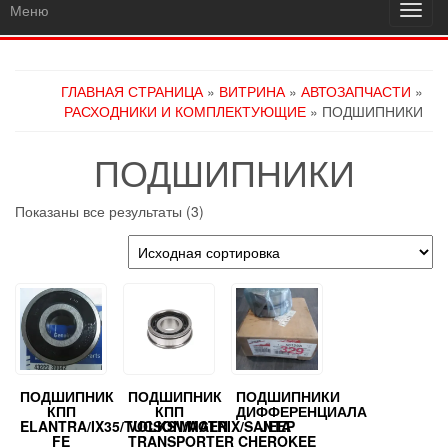
Меню
Пере
навиг
ГЛАВНАЯ СТРАНИЦА
»
ВИТРИНА
»
АВТОЗАПЧАСТИ
»
РАСХОДНИКИ И КОМПЛЕКТУЮЩИЕ
» ПОДШИПНИКИ
ПОДШИПНИКИ
Показаны все результаты (3)
ПОДШИПНИК
ПОДШИПНИК
ПОДШИПНИКИ
КПП
КПП
ДИФФЕРЕНЦИАЛА
ELANTRA/IX35/TUCSON/MATRIX/SANTA
VOLKSWAGEN
JEEP
FE
TRANSPORTER
CHEROKEE